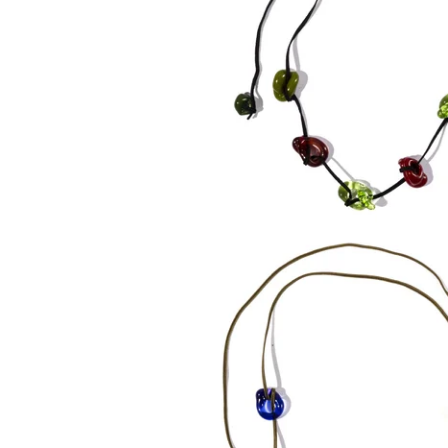
110,00
€
140,00
€