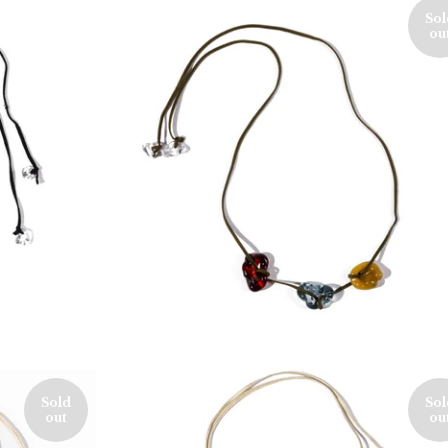
Sol
ou
80,00
€
Sold
Sol
out
ou