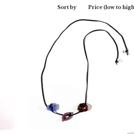
Sort by
Price (low to high
80,00
€