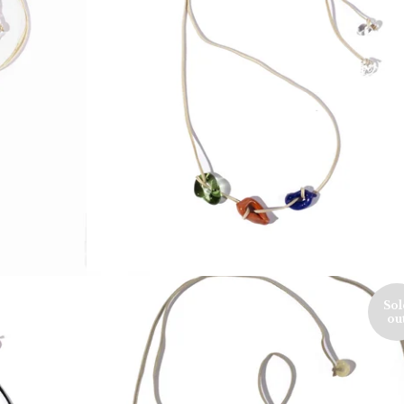
80,00
€
Sol
ou