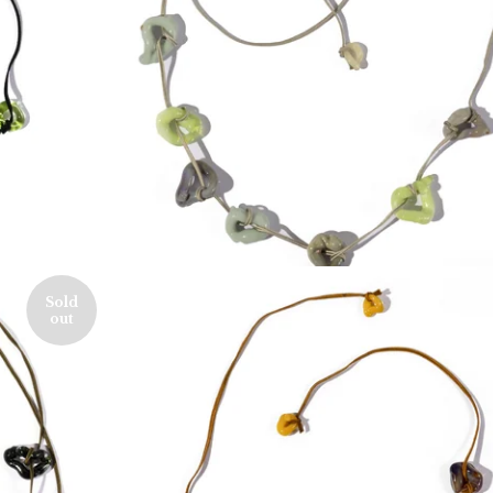
130,00
€
Sold
out
160,00
€