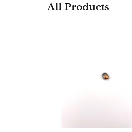
All Products
70,00
€