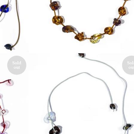
Sold
Sol
out
ou
200,00
€