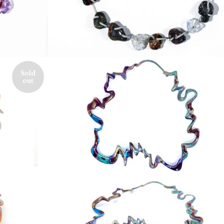
Sold
out
550,00
€