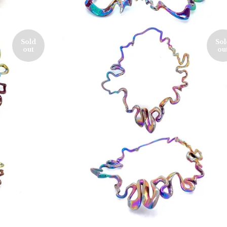
Sold
Sol
out
ou
550,00
€